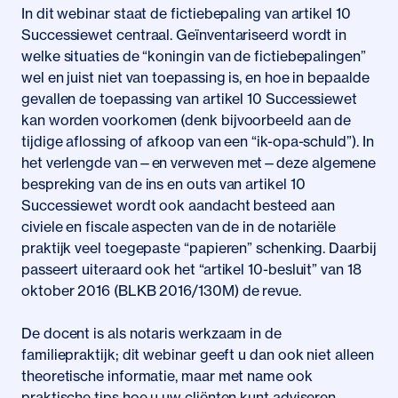
In dit webinar staat de fictiebepaling van artikel 10
Successiewet centraal. Geïnventariseerd wordt in
welke situaties de “koningin van de fictiebepalingen”
wel en juist niet van toepassing is, en hoe in bepaalde
gevallen de toepassing van artikel 10 Successiewet
kan worden voorkomen (denk bijvoorbeeld aan de
tijdige aflossing of afkoop van een “ik-opa-schuld”). In
het verlengde van—en verweven met—deze algemene
bespreking van de ins en outs van artikel 10
Successiewet wordt ook aandacht besteed aan
civiele en fiscale aspecten van de in de notariële
praktijk veel toegepaste “papieren” schenking. Daarbij
passeert uiteraard ook het “artikel 10-besluit” van 18
oktober 2016 (BLKB 2016/130M) de revue.
De docent is als notaris werkzaam in de
familiepraktijk; dit webinar geeft u dan ook niet alleen
theoretische informatie, maar met name ook
praktische tips hoe u uw cliënten kunt adviseren.