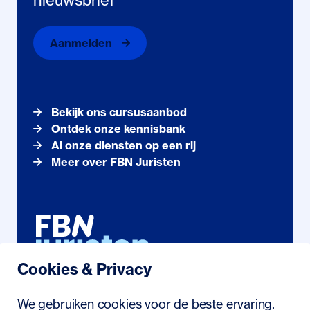
Aanmelden
Bekijk ons cursusaanbod
Ontdek onze kennisbank
Al onze diensten op een rij
Meer over FBN Juristen
Cookies & Privacy
Noordhollandstraat 71
We gebruiken cookies voor de beste ervaring.
1081 AS Amsterdam