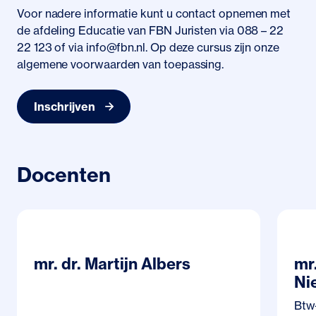
Voor nadere informatie kunt u contact opnemen met
de afdeling Educatie van FBN Juristen via 088 – 22
22 123 of via info@fbn.nl. Op deze cursus zijn onze
algemene voorwaarden van toepassing.
Inschrijven
Docenten
Profielpagina mr. dr. Martijn Albers
Prof
Nie
mr. dr. Martijn Albers
mr.
Ni
Btw