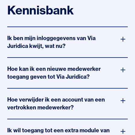
getuigschrift. Voor registratie als Register
Kennisbank
Notarisklerk (RNK) zijn twee getuigschriften van ten
minste twee afgeronde opleidingen nodig.
Ik ben mijn inloggegevens van Via
Juridica kwijt, wat nu?
U kunt een nieuw wachtwoord instellen door te
klikken op de link onder 'Wachtwoord vergeten' op
Hoe kan ik een nieuwe medewerker
viajuridica.nl
toegang geven tot Via Juridica?
Stuur ons een e-mail met de volgende gegevens:
voorletters, voornaam, achternaam, aanhef, kantoor
Hoe verwijder ik een account van een
(inclusief locatie), e-mailadres en functie. Wij maken
vertrokken medewerker?
vervolgens een account aan en sturen de
inloggegevens toe.
Geef dit door per e-mail naar info@fbn.nl, dan zetten
wij het account op inactief en wordt de toegang voor
Ik wil toegang tot een extra module van