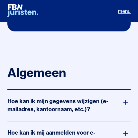
vragen
menu
Algemeen
Hoe kan ik mijn gegevens wijzigen (e-
mailadres, kantoornaam, etc.)?
Stuur ons een e-mail via info@fbn.nl met de gewenste
wijzigingen. Wij verwerken dit in ons systeem. U
Hoe kan ik mij aanmelden voor e-