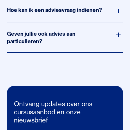
Hoe kan ik een adviesvraag indienen?
Adviesvragen kunnen alleen via het
adviesaanvraagformulier worden ingediend.
Geven jullie ook advies aan
Stuur een adviesaanvraag in
particulieren?
Nee, wij geven uitsluitend advies aan notarissen en
niet aan particulieren.
Ontvang updates over ons
cursusaanbod en onze
nieuwsbrief