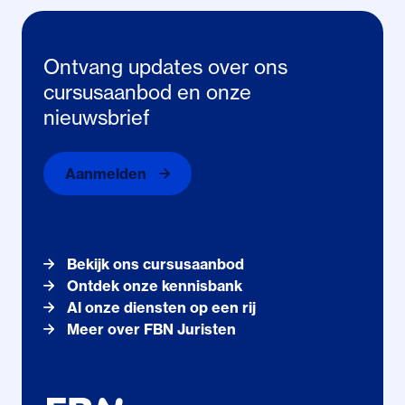
dit naar uw beleid en de dagelijkse notariële praktijk?
Met dit
webinar
brengen wij u op de hoogte van de
laatste stand van zaken, zodat uw beleid tijdig op orde
Inschrijven
Ontvang updates over ons
kan zijn!
cursusaanbod en onze
Lees meer
nieuwsbrief
Aanmelden
Inschrijven
Lees meer
Bekijk ons cursusaanbod
Ontdek onze kennisbank
Al onze diensten op een rij
Meer over FBN Juristen