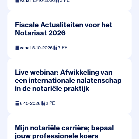
vanaf 13-10-2026
3 PE
Meerdere tijden
€ 385
Fiscale Actualiteiten voor het
Notariaat 2026
Inschrijven
vanaf 5-10-2026
3 PE
Lees meer
Meerdere tijden
€ 385
Live webinar: Afwikkeling van
een internationale nalatenschap
in de notariële praktijk
Inschrijven
Lees meer
6-10-2026
2 PE
15:00 - 17:00
€ 295
Mijn notariële carrière; bepaal
Het is meer dan 10 jaar geleden dat
jouw professionele koers
de
Europese
Erfrecht
v
erordening in werking is