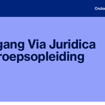
Onder
ang Via Juridica
roepsopleiding