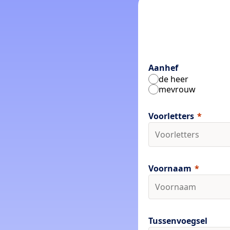
Aanhef
de heer
mevrouw
Voorletters
Voornaam
Tussenvoegsel