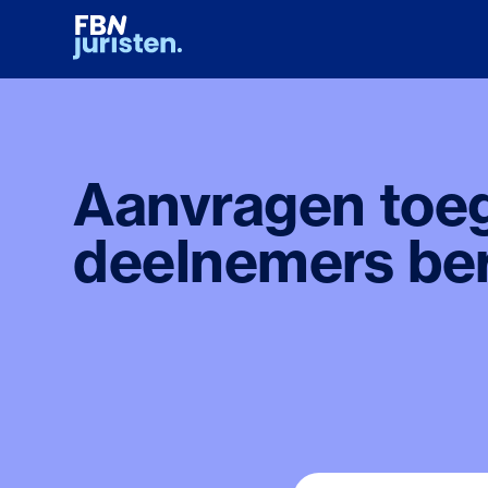
Ga
naar
hoofdinhoud
Aanvragen toeg
deelnemers be