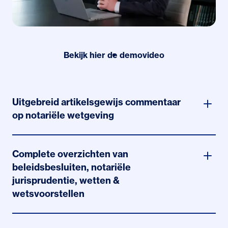
Bekijk hier de demovideo
Uitgebreid artikelsgewijs commentaar
op notariële wetgeving
De kern van deze kennisbank bestaat uit
artikelsgewijs commentaar op notariële wetgeving,
Complete overzichten van
zowel civiel, fiscaal en op het gebied van de
beleidsbesluiten, notariële
Wwft/AML.
jurisprudentie, wetten &
wetsvoorstellen
Voor het notariaat relevante uitspraken worden