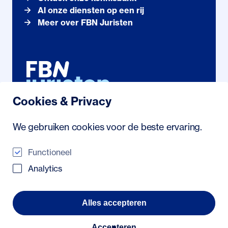
Al onze diensten op een rij
Meer over FBN Juristen
Cookies & Privacy
Noordhollandstraat 71
We gebruiken cookies voor de beste ervaring.
1081 AS Amsterdam
088 222 21 23
/
info@fbn.nl
Functioneel
Analytics
© 2026 FBN Juristen
Veelgestelde vragen
Alles accepteren
Algemene voorwaarden
Privacyverklaring
Toegankelijkheidsverklaring
Accepteren