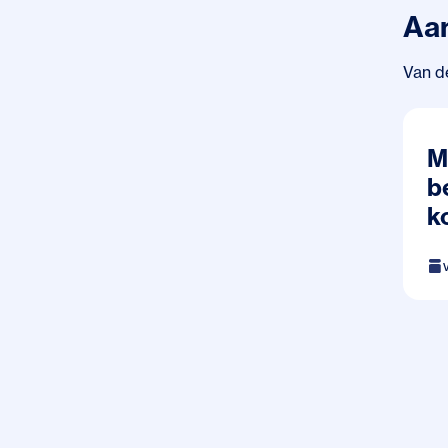
Aa
Van d
M
b
k