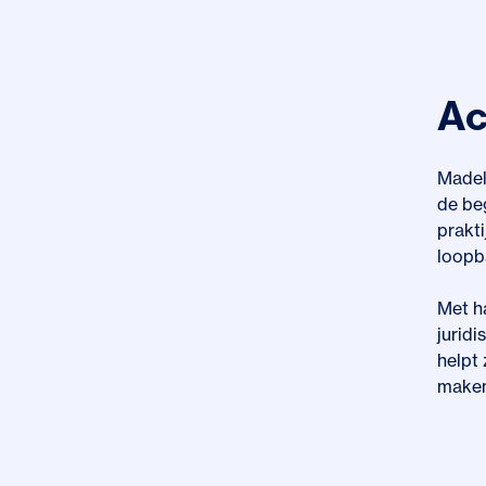
Ac
Madelo
de beg
prakti
loopba
Met h
juridi
helpt
maken