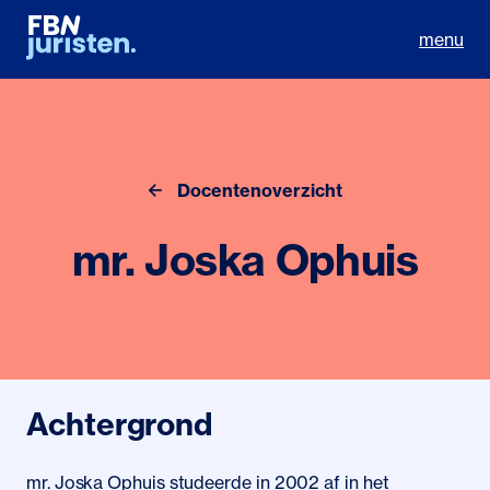
menu
Docentenoverzicht
mr. Joska Ophuis
Achtergrond
mr. Joska Ophuis studeerde in 2002 af in het