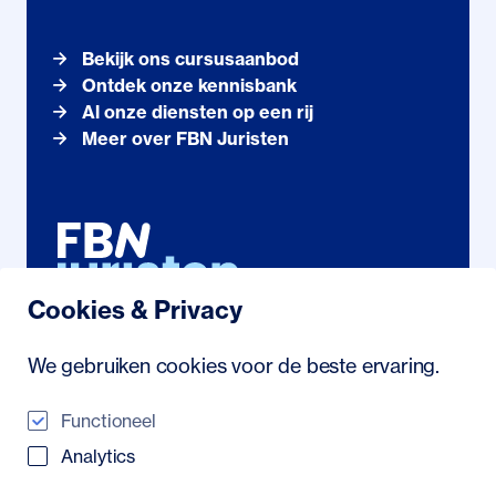
Bekijk ons cursusaanbod
Ontdek onze kennisbank
Al onze diensten op een rij
Meer over FBN Juristen
Cookies & Privacy
Noordhollandstraat 71
We gebruiken cookies voor de beste ervaring.
1081 AS Amsterdam
088 222 21 23
/
info@fbn.nl
Functioneel
Analytics
© 2026 FBN Juristen