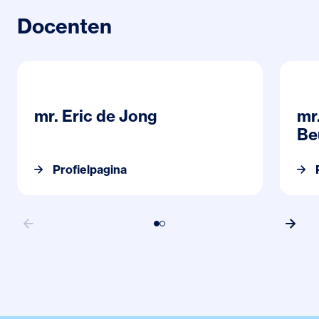
Docenten
Profielpagina mr. Eric de Jong
Prof
Beu
mr. Eric de Jong
mr
Be
Profielpagina