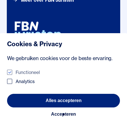
Meer over FBN Juristen
Cookies & Privacy
Noordhollandstraat 71
We gebruiken cookies voor de beste ervaring.
1081 AS Amsterdam
088 222 21 23
/
info@fbn.nl
Functioneel
Analytics
© 2026 FBN Juristen
Veelgestelde vragen
Alles accepteren
Algemene voorwaarden
Privacyverklaring
Toegankelijkheidsverklaring
Accepteren