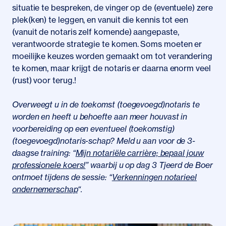
situatie te bespreken, de vinger op de (eventuele) zere
plek(ken) te leggen, en vanuit die kennis tot een
(vanuit de notaris zelf komende) aangepaste,
verantwoorde strategie te komen. Soms moeten er
moeilijke keuzes worden gemaakt om tot verandering
te komen, maar krijgt de notaris er daarna enorm veel
(rust) voor terug.!
Overweegt u in de toekomst (toegevoegd)notaris te
worden en heeft u behoefte aan meer houvast in
voorbereiding op een eventueel (toekomstig)
(toegevoegd)notaris-schap? Meld u aan voor de 3-
daagse training: “
Mijn notariële carrière; bepaal jouw
professionele koers!
” waarbij u op dag 3 Tjeerd de Boer
ontmoet tijdens de sessie: “
Verkenningen notarieel
ondernemerschap
“.