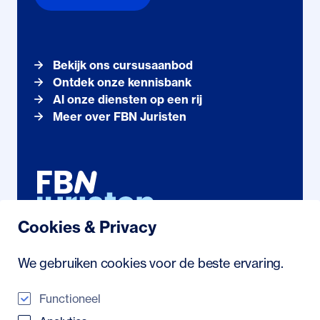
Bekijk ons cursusaanbod
Ontdek onze kennisbank
Al onze diensten op een rij
Meer over FBN Juristen
Cookies & Privacy
Noordhollandstraat 71
We gebruiken cookies voor de beste ervaring.
1081 AS Amsterdam
088 222 21 23
/
info@fbn.nl
Functioneel